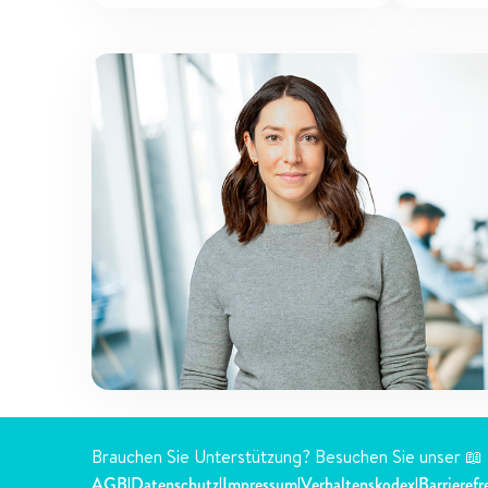
Brauchen Sie Unterstützung? Besuchen Sie unser 📖
AGB
Datenschutz
Impressum
Verhaltenskodex
Barrierefr
|
|
|
|